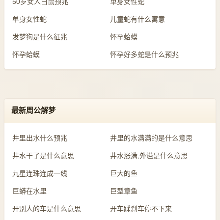
50岁女人白鼠预兆
单身女性蛇
单身女性蛇
儿童蛇有什么寓意
发梦狗是什么征兆
怀孕蛤蟆
怀孕蛤蟆
怀孕好多蛇是什么预兆
最新周公解梦
井里出水什么预兆
井里的水满满的是什么意思
井水干了是什么意思
井水涨满,外溢是什么意思
九星连珠连成一线
巨大的鱼
巨蟒在水里
巨型章鱼
开别人的车是什么意思
开车踩刹车停不下来