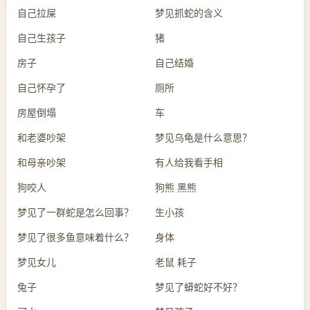
自己拉屎
梦见抓蛇的含义
自己生孩子
猪
房子
自己结婚
自己怀孕了
厕所
房屋倒塌
车
和老婆吵架
梦见乌龟是什么意思？
和母亲吵架
有人给我看手相
狗咬人
狗熊 黑熊
梦见了一群蛇是怎么回事？
生小孩
梦见了很多鱼意味着什么？
身体
梦见女儿
老鼠 耗子
兔子
梦见了蟒蛇好不好？