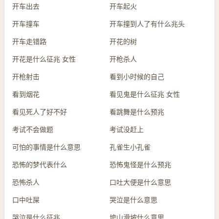
开车出去
开车起火
开车撞车
开车撞到人了有什么兆头
开车走错路
开花的树
开花是什么征兆 女性
开枪杀人
开枪射击
看到小时候的自己
看到烟花
看见鬼是什么征兆 女性
看见死人了好不好
看跳舞是什么预兆
考试不会做题
考试没赶上
可怕的事情是什么意思
孔雀生小孔雀
恐怖的梦代表什么
恐怖鬼怪是什么预兆
恐怖杀人
口吐大便是什么意思
口中吐屎
哭泣是什么意思
哭泣是什么征兆
垮山滑坡什么意思