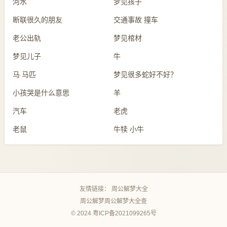
河水
梦见孩子
断联很久的朋友
交通事故 撞车
老公出轨
梦见棺材
梦见儿子
牛
马 马匹
梦见很多蛇好不好？
小孩哭是什么意思
羊
汽车
老虎
老鼠
牛犊 小牛
友情链接：
周公解梦大全
周公解梦
周公解梦大全查
© 2024
粤ICP备2021099265号