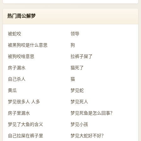
热门周公解梦
被蛇咬
领导
被黑狗咬是什么意思
狗
被狗咬啥意思
拉裤子屎了
房子漏水
猫死了
自己杀人
猫
黄瓜
梦见蛇
梦见很多人 人多
梦见死人
房子里漏水
梦见死鱼是怎么回事？
梦见了大鱼的含义
梦见小孩
自己拉屎在裤子里
梦见大蛇好不好？